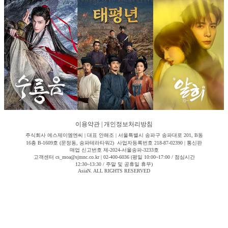
이용약관
|
개인정보처리방침
주식회사 에스제이엠엔씨 | 대표 안해조 | 서울특별시 송파구 송파대로 201, B동
16층 B-1609호 (문정동, 송파테라타워2) 사업자등록번호 218-87-02390 | 통신판
매업 신고번호 제-2024-서울송파-3233호
고객센터 cs_moa@sjmnc.co.kr | 02-400-6036 (평일 10:00~17:00 / 점심시간
12:30~13:30 / 주말 및 공휴일 휴무)
AsiaN. ALL RIGHTS RESERVED