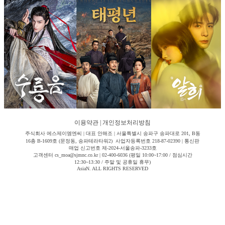
이용약관
|
개인정보처리방침
주식회사 에스제이엠엔씨 | 대표 안해조 | 서울특별시 송파구 송파대로 201, B동
16층 B-1609호 (문정동, 송파테라타워2) 사업자등록번호 218-87-02390 | 통신판
매업 신고번호 제-2024-서울송파-3233호
고객센터 cs_moa@sjmnc.co.kr | 02-400-6036 (평일 10:00~17:00 / 점심시간
12:30~13:30 / 주말 및 공휴일 휴무)
AsiaN. ALL RIGHTS RESERVED