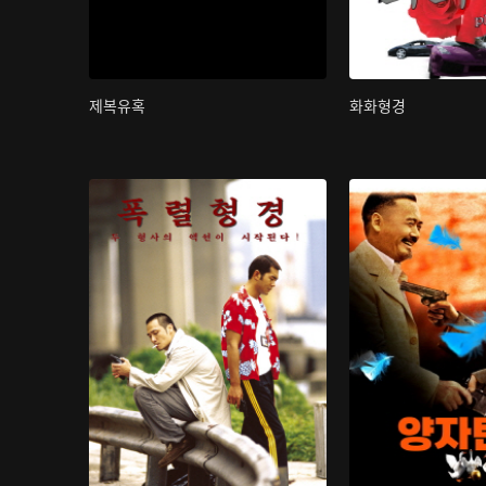
제복유혹
화화형경