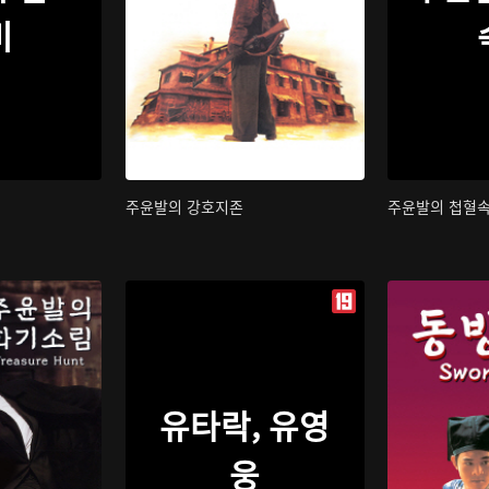
비
주윤발의 강호지존
주윤발의 첩혈
유타락, 유영
웅