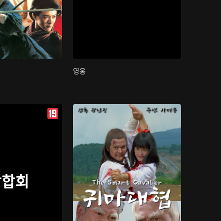
영웅
삼합회