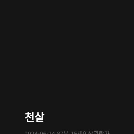
천살
2024-06-14
87분
15세이상관람가