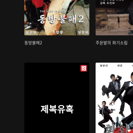
동방불패2
주윤발의 화기소림
제복유혹