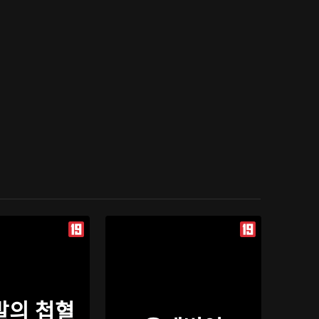
발의 첩혈