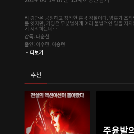
리 경관은 공정하고 정직한 홍콩 경찰이다. 암흑가 조직
를 잇지만, 커밍은 무분별하게 여러 불법적인 일을 저지
기 시작하는데…
감독:
나순천
출연:
이수현,
여송현
관람등급:
더보기
추천
주윤발의