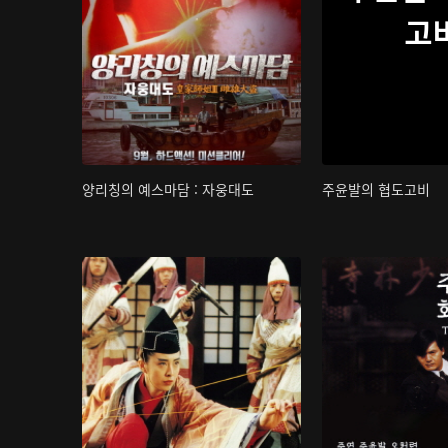
고
양리칭의 예스마담 : 자웅대도
주윤발의 협도고비