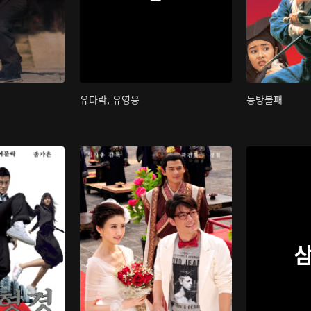
유타락, 유영웅
동방불패