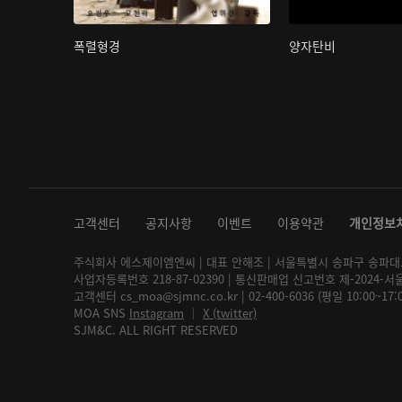
폭렬형경
양자탄비
고객센터
공지사항
이벤트
이용약관
개인정보
주식회사 에스제이엠엔씨 | 대표 안해조 | 서울특별시 송파구 송파대로 2
사업자등록번호 218-87-02390 | 통신판매업 신고번호 제-2024-서
고객센터 cs_moa@sjmnc.co.kr | 02-400-6036 (평일 10:00~17
MOA SNS
Instagram
│
X (twitter)
SJM&C. ALL RIGHT RESERVED