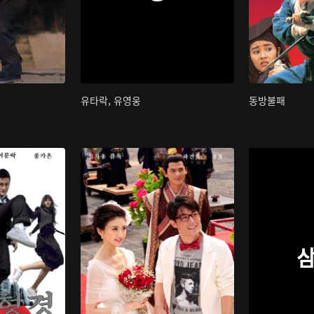
유타락, 유영웅
동방불패