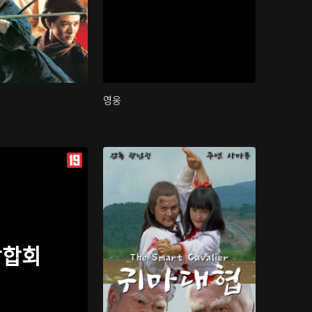
영웅
삼합회