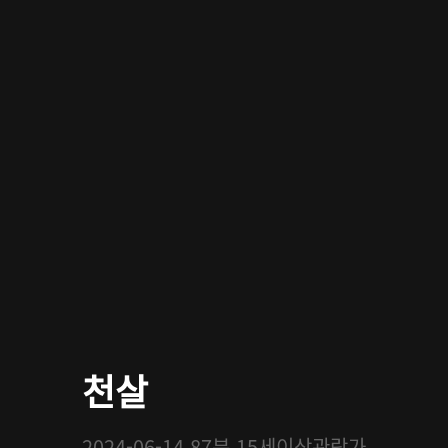
천살
2024-06-14
87분
15세이상관람가