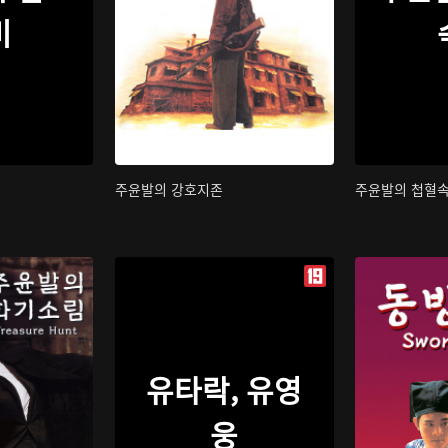
비
주윤발의 강호지존
주윤발의 첩혈
유타락, 유영
웅