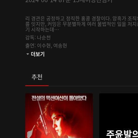
리 경관은 공정하고 정직한 홍콩 경찰이다. 암흑가 조직
를 잇지만, 커밍은 무분별하게 여러 불법적인 일을 저지
기 시작하는데…
감독:
나순천
출연:
이수현,
여송현
관람등급:
더보기
추천
주윤발의