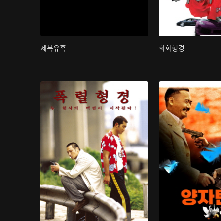
제복유혹
화화형경