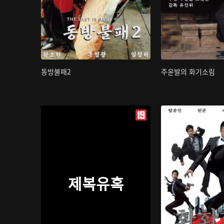
동방불패2
주윤발의 화기소림
제복유혹