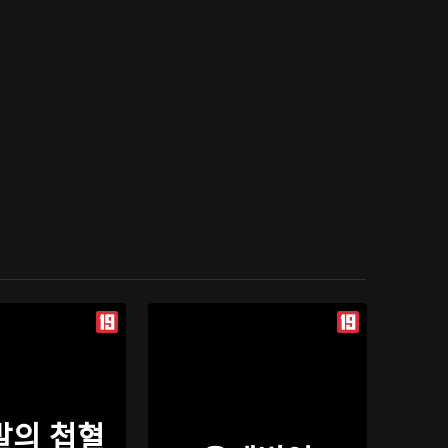
발의 첩혈