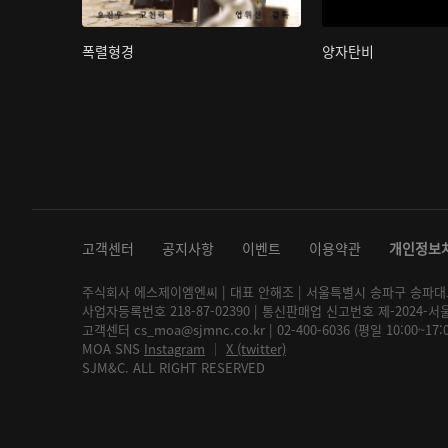
폭렬형경
양자탄비
고객센터
공지사항
이벤트
이용약관
개인정보
주식회사 에스제이엠엔씨 | 대표 안해조 | 서울특별시 송파구 송파대로 2
사업자등록번호 218-87-02390 | 통신판매업 신고번호 제-2024-서
고객센터 cs_moa@sjmnc.co.kr | 02-400-6036 (평일 10:00~17
MOA SNS
Instagram
│
X (twitter)
SJM&C. ALL RIGHT RESERVED