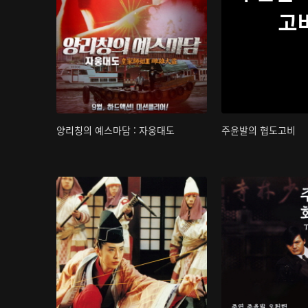
고
양리칭의 예스마담 : 자웅대도
주윤발의 협도고비