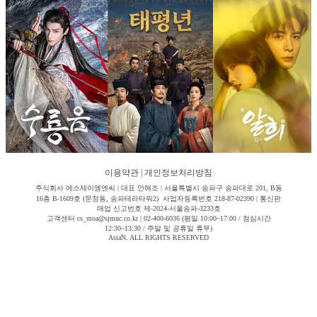
이용약관
|
개인정보처리방침
주식회사 에스제이엠엔씨 | 대표 안해조 | 서울특별시 송파구 송파대로 201, B동
16층 B-1609호 (문정동, 송파테라타워2) 사업자등록번호 218-87-02390 | 통신판
매업 신고번호 제-2024-서울송파-3233호
고객센터 cs_moa@sjmnc.co.kr | 02-400-6036 (평일 10:00~17:00 / 점심시간
12:30~13:30 / 주말 및 공휴일 휴무)
AsiaN. ALL RIGHTS RESERVED