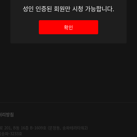
성인 인증된 회원만 시청 가능합니다.
확인
처리방침
01, B동 16층 B-1609호 (문정동, 송파테라타워2)
울송파-3233호