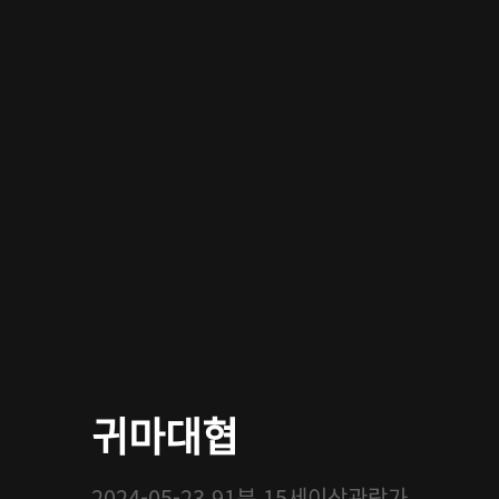
귀마대협
2024-05-23
91분
15세이상관람가