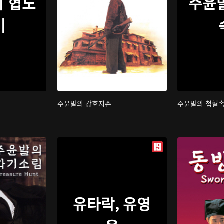
 협도
주윤
비
주윤발의 강호지존
주윤발의 첩혈
유타락, 유영