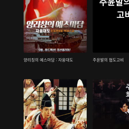
주윤발의
고
양리칭의 예스마담 : 자웅대도
주윤발의 협도고비