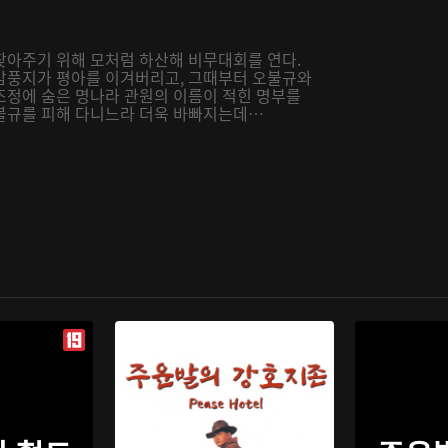
찾아주기 위해 모처럼 하산해 비무대회를 연다.
감풍지가 평아를 이겨버리고, 그때부터 오불규와
조정에 숨은 명나라 관원의 이름이 적힌 명부를
불규를 피해 다니느라 더욱 바빠지는데…