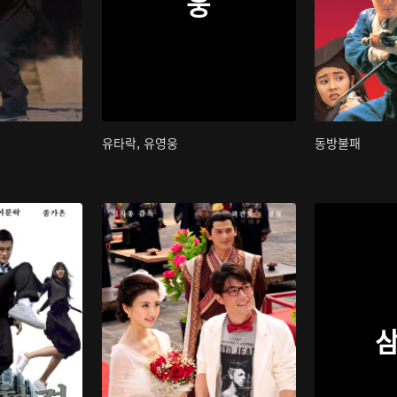
웅
유타락, 유영웅
동방불패