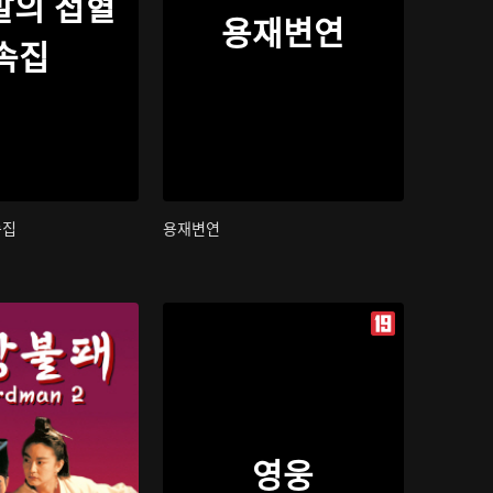
발의 첩혈
용재변연
속집
속집
용재변연
영웅