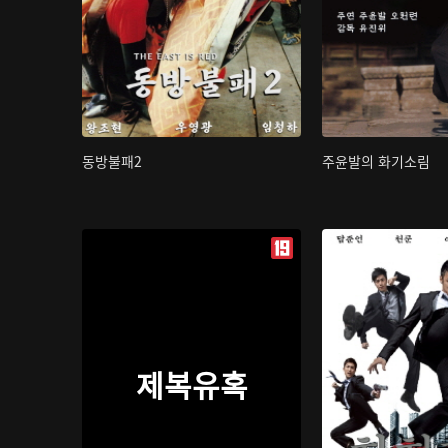
동방불패2
주윤발의 화기소림
제복유혹