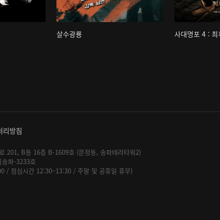
살수광룡
사대명포 4 : 
처리방침
01, B동 16층 B-1609호 (문정동, 송파테라타워2)
울송파-3233호
:00 / 점심시간 12:30~13:30 / 주말 및 공휴일 휴무)