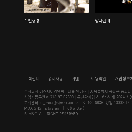
폭렬형경
양자탄비
고객센터
공지사항
이벤트
이용약관
개인정보
주식회사 에스제이엠엔씨 | 대표 안해조 | 서울특별시 송파구 송파대로 2
사업자등록번호 218-87-02390 | 통신판매업 신고번호 제-2024-서
고객센터 cs_moa@sjmnc.co.kr | 02-400-6036 (평일 10:00~17
MOA SNS
Instagram
│
X (twitter)
SJM&C. ALL RIGHT RESERVED