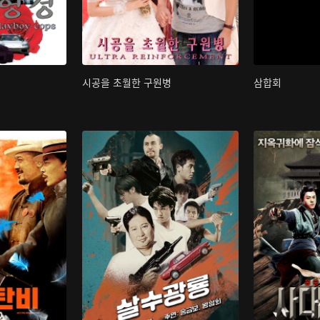
시공을 초월한 구원병
삼합회