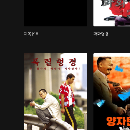
제복유혹
화화형경