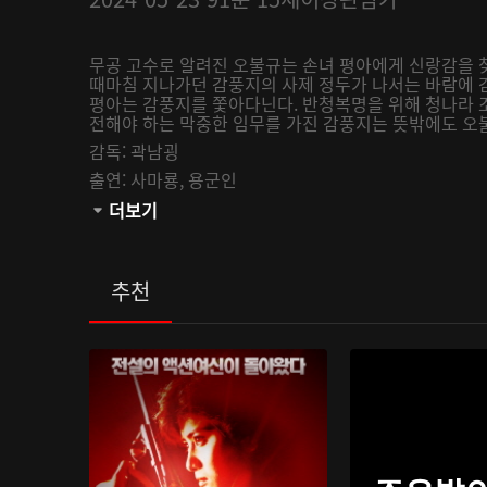
무공 고수로 알려진 오불규는 손녀 평아에게 신랑감을 
때마침 지나가던 감풍지의 사제 정두가 나서는 바람에 
평아는 감풍지를 쫓아다닌다. 반청복명을 위해 청나라 
전해야 하는 막중한 임무를 가진 감풍지는 뜻밖에도 오
감독:
곽남굉
출연:
사마룡,
용군인
관람등급:
더보기
추천