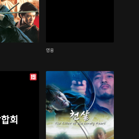
영웅
삼합회