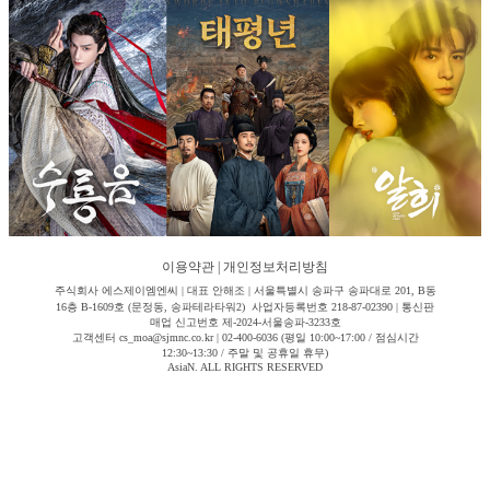
이용약관
|
개인정보처리방침
주식회사 에스제이엠엔씨 | 대표 안해조 | 서울특별시 송파구 송파대로 201, B동
16층 B-1609호 (문정동, 송파테라타워2) 사업자등록번호 218-87-02390 | 통신판
매업 신고번호 제-2024-서울송파-3233호
고객센터 cs_moa@sjmnc.co.kr | 02-400-6036 (평일 10:00~17:00 / 점심시간
12:30~13:30 / 주말 및 공휴일 휴무)
AsiaN. ALL RIGHTS RESERVED