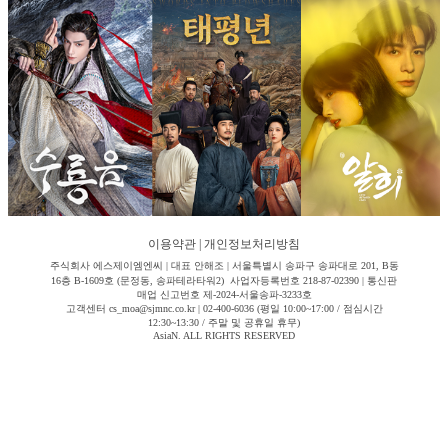
이용약관
|
개인정보처리방침
주식회사 에스제이엠엔씨 | 대표 안해조 | 서울특별시 송파구 송파대로 201, B동
16층 B-1609호 (문정동, 송파테라타워2) 사업자등록번호 218-87-02390 | 통신판
매업 신고번호 제-2024-서울송파-3233호
고객센터 cs_moa@sjmnc.co.kr | 02-400-6036 (평일 10:00~17:00 / 점심시간
12:30~13:30 / 주말 및 공휴일 휴무)
AsiaN. ALL RIGHTS RESERVED