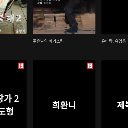
주윤발의 화기소림
유타락, 유영웅
가 2
희환니
제
기도형