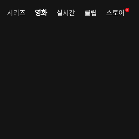
시리즈
영화
실시간
클립
스토어
N