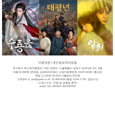
이용약관
|
개인정보처리방침
주식회사 에스제이엠엔씨 | 대표 안해조 | 서울특별시 송파구 송파대로 201, B동
16층 B-1609호 (문정동, 송파테라타워2) 사업자등록번호 218-87-02390 | 통신판
매업 신고번호 제-2024-서울송파-3233호
고객센터 cs_moa@sjmnc.co.kr | 02-400-6036 (평일 10:00~17:00 / 점심시간
12:30~13:30 / 주말 및 공휴일 휴무)
AsiaN. ALL RIGHTS RESERVED