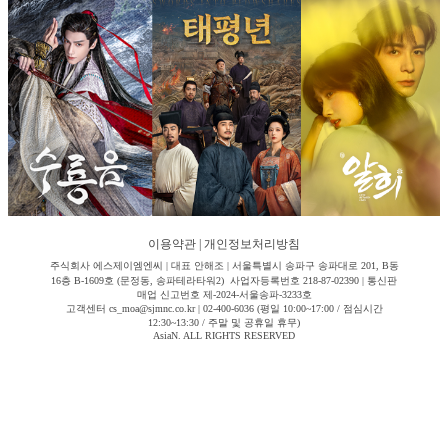
이용약관
|
개인정보처리방침
주식회사 에스제이엠엔씨 | 대표 안해조 | 서울특별시 송파구 송파대로 201, B동
16층 B-1609호 (문정동, 송파테라타워2) 사업자등록번호 218-87-02390 | 통신판
매업 신고번호 제-2024-서울송파-3233호
고객센터 cs_moa@sjmnc.co.kr | 02-400-6036 (평일 10:00~17:00 / 점심시간
12:30~13:30 / 주말 및 공휴일 휴무)
AsiaN. ALL RIGHTS RESERVED