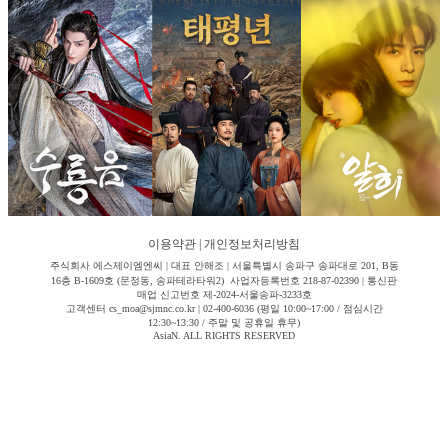
이용약관
|
개인정보처리방침
주식회사 에스제이엠엔씨 | 대표 안해조 | 서울특별시 송파구 송파대로 201, B동
16층 B-1609호 (문정동, 송파테라타워2) 사업자등록번호 218-87-02390 | 통신판
매업 신고번호 제-2024-서울송파-3233호
고객센터 cs_moa@sjmnc.co.kr | 02-400-6036 (평일 10:00~17:00 / 점심시간
12:30~13:30 / 주말 및 공휴일 휴무)
AsiaN. ALL RIGHTS RESERVED