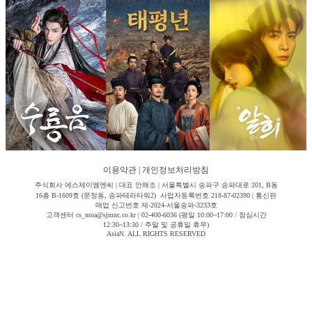
이용약관
|
개인정보처리방침
주식회사 에스제이엠엔씨 | 대표 안해조 | 서울특별시 송파구 송파대로 201, B동
16층 B-1609호 (문정동, 송파테라타워2) 사업자등록번호 218-87-02390 | 통신판
매업 신고번호 제-2024-서울송파-3233호
고객센터 cs_moa@sjmnc.co.kr | 02-400-6036 (평일 10:00~17:00 / 점심시간
12:30~13:30 / 주말 및 공휴일 휴무)
AsiaN. ALL RIGHTS RESERVED