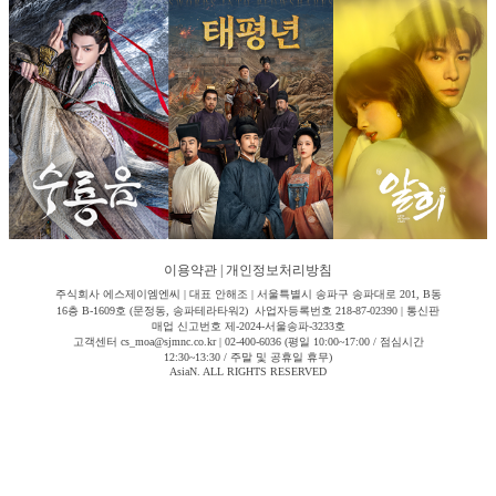
이용약관
|
개인정보처리방침
주식회사 에스제이엠엔씨 | 대표 안해조 | 서울특별시 송파구 송파대로 201, B동
16층 B-1609호 (문정동, 송파테라타워2) 사업자등록번호 218-87-02390 | 통신판
매업 신고번호 제-2024-서울송파-3233호
고객센터 cs_moa@sjmnc.co.kr | 02-400-6036 (평일 10:00~17:00 / 점심시간
12:30~13:30 / 주말 및 공휴일 휴무)
AsiaN. ALL RIGHTS RESERVED