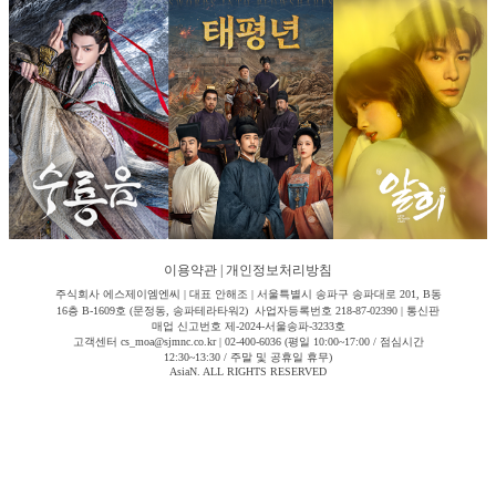
이용약관
|
개인정보처리방침
주식회사 에스제이엠엔씨 | 대표 안해조 | 서울특별시 송파구 송파대로 201, B동
16층 B-1609호 (문정동, 송파테라타워2) 사업자등록번호 218-87-02390 | 통신판
매업 신고번호 제-2024-서울송파-3233호
고객센터 cs_moa@sjmnc.co.kr | 02-400-6036 (평일 10:00~17:00 / 점심시간
12:30~13:30 / 주말 및 공휴일 휴무)
AsiaN. ALL RIGHTS RESERVED