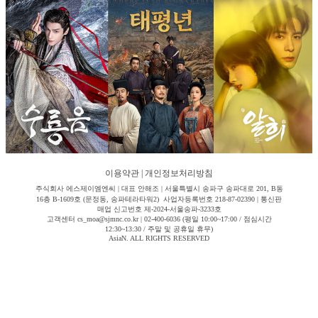
이용약관
|
개인정보처리방침
주식회사 에스제이엠엔씨 | 대표 안해조 | 서울특별시 송파구 송파대로 201, B동
16층 B-1609호 (문정동, 송파테라타워2) 사업자등록번호 218-87-02390 | 통신판
매업 신고번호 제-2024-서울송파-3233호
고객센터 cs_moa@sjmnc.co.kr | 02-400-6036 (평일 10:00~17:00 / 점심시간
12:30~13:30 / 주말 및 공휴일 휴무)
AsiaN. ALL RIGHTS RESERVED