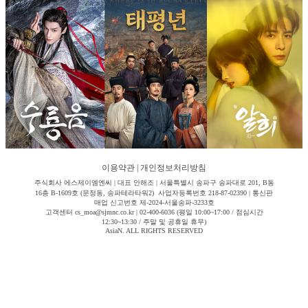
이용약관
|
개인정보처리방침
주식회사 에스제이엠엔씨 | 대표 안해조 | 서울특별시 송파구 송파대로 201, B동
16층 B-1609호 (문정동, 송파테라타워2) 사업자등록번호 218-87-02390 | 통신판
매업 신고번호 제-2024-서울송파-3233호
고객센터 cs_moa@sjmnc.co.kr | 02-400-6036 (평일 10:00~17:00 / 점심시간
12:30~13:30 / 주말 및 공휴일 휴무)
AsiaN. ALL RIGHTS RESERVED