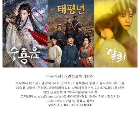
이용약관
|
개인정보처리방침
주식회사 에스제이엠엔씨 | 대표 안해조 | 서울특별시 송파구 송파대로 201, B동
16층 B-1609호 (문정동, 송파테라타워2) 사업자등록번호 218-87-02390 | 통신판
매업 신고번호 제-2024-서울송파-3233호
고객센터 cs_moa@sjmnc.co.kr | 02-400-6036 (평일 10:00~17:00 / 점심시간
12:30~13:30 / 주말 및 공휴일 휴무)
AsiaN. ALL RIGHTS RESERVED