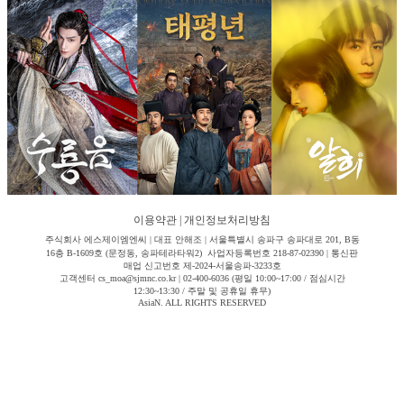
이용약관
|
개인정보처리방침
주식회사 에스제이엠엔씨 | 대표 안해조 | 서울특별시 송파구 송파대로 201, B동
16층 B-1609호 (문정동, 송파테라타워2) 사업자등록번호 218-87-02390 | 통신판
매업 신고번호 제-2024-서울송파-3233호
고객센터 cs_moa@sjmnc.co.kr | 02-400-6036 (평일 10:00~17:00 / 점심시간
12:30~13:30 / 주말 및 공휴일 휴무)
AsiaN. ALL RIGHTS RESERVED