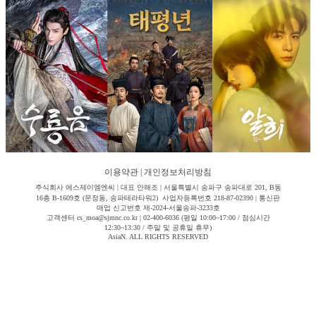
이용약관
|
개인정보처리방침
주식회사 에스제이엠엔씨 | 대표 안해조 | 서울특별시 송파구 송파대로 201, B동
16층 B-1609호 (문정동, 송파테라타워2) 사업자등록번호 218-87-02390 | 통신판
매업 신고번호 제-2024-서울송파-3233호
고객센터 cs_moa@sjmnc.co.kr | 02-400-6036 (평일 10:00~17:00 / 점심시간
12:30~13:30 / 주말 및 공휴일 휴무)
AsiaN. ALL RIGHTS RESERVED