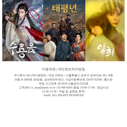
이용약관
|
개인정보처리방침
주식회사 에스제이엠엔씨 | 대표 안해조 | 서울특별시 송파구 송파대로 201, B동
16층 B-1609호 (문정동, 송파테라타워2) 사업자등록번호 218-87-02390 | 통신판
매업 신고번호 제-2024-서울송파-3233호
고객센터 cs_moa@sjmnc.co.kr | 02-400-6036 (평일 10:00~17:00 / 점심시간
12:30~13:30 / 주말 및 공휴일 휴무)
AsiaN. ALL RIGHTS RESERVED