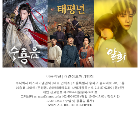
이용약관
|
개인정보처리방침
주식회사 에스제이엠엔씨 | 대표 안해조 | 서울특별시 송파구 송파대로 201, B동
16층 B-1609호 (문정동, 송파테라타워2) 사업자등록번호 218-87-02390 | 통신판
매업 신고번호 제-2024-서울송파-3233호
고객센터 cs_moa@sjmnc.co.kr | 02-400-6036 (평일 10:00~17:00 / 점심시간
12:30~13:30 / 주말 및 공휴일 휴무)
AsiaN. ALL RIGHTS RESERVED