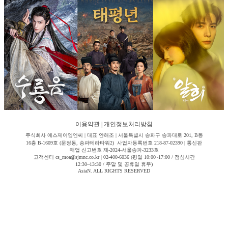
이용약관
|
개인정보처리방침
주식회사 에스제이엠엔씨 | 대표 안해조 | 서울특별시 송파구 송파대로 201, B동
16층 B-1609호 (문정동, 송파테라타워2) 사업자등록번호 218-87-02390 | 통신판
매업 신고번호 제-2024-서울송파-3233호
고객센터 cs_moa@sjmnc.co.kr | 02-400-6036 (평일 10:00~17:00 / 점심시간
12:30~13:30 / 주말 및 공휴일 휴무)
AsiaN. ALL RIGHTS RESERVED