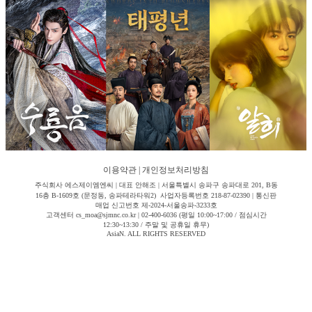
이용약관
|
개인정보처리방침
주식회사 에스제이엠엔씨 | 대표 안해조 | 서울특별시 송파구 송파대로 201, B동
16층 B-1609호 (문정동, 송파테라타워2) 사업자등록번호 218-87-02390 | 통신판
매업 신고번호 제-2024-서울송파-3233호
고객센터 cs_moa@sjmnc.co.kr | 02-400-6036 (평일 10:00~17:00 / 점심시간
12:30~13:30 / 주말 및 공휴일 휴무)
AsiaN. ALL RIGHTS RESERVED