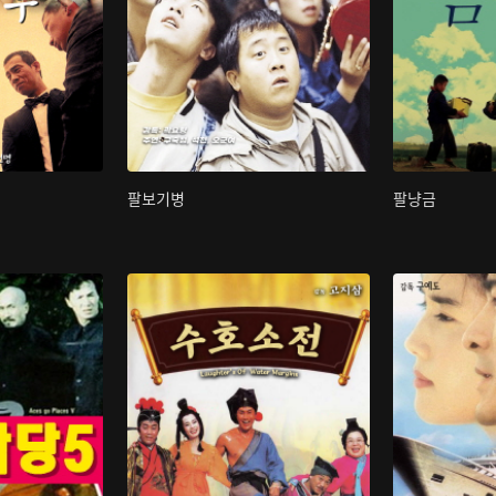
팔보기병
팔냥금