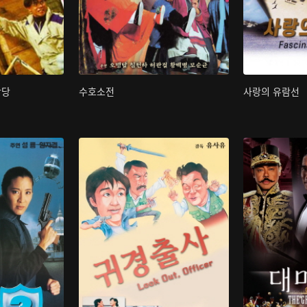
박당
수호소전
사랑의 유람선