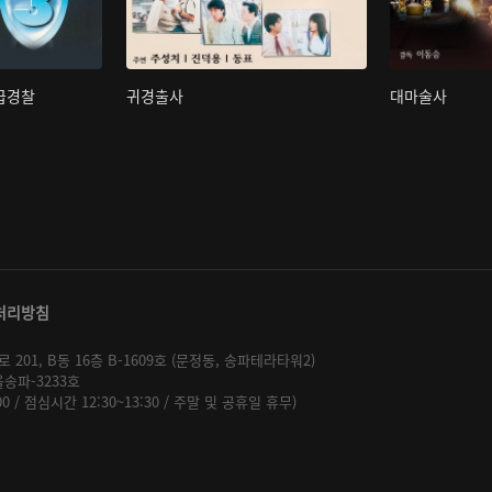
초급경찰
귀경출사
대마술사
처리방침
01, B동 16층 B-1609호 (문정동, 송파테라타워2)
울송파-3233호
:00 / 점심시간 12:30~13:30 / 주말 및 공휴일 휴무)