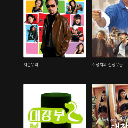
지존무뢰
주성치의 신정무문