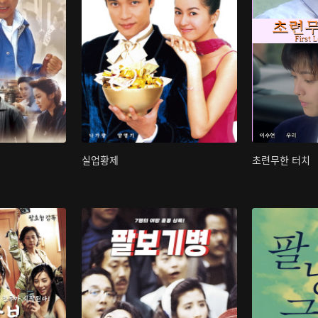
실업황제
초련무한 터치