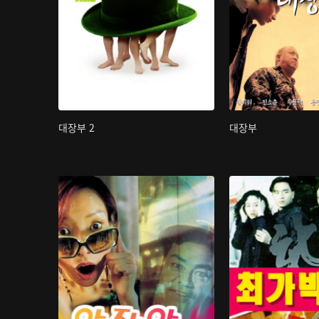
대장부 2
대장부