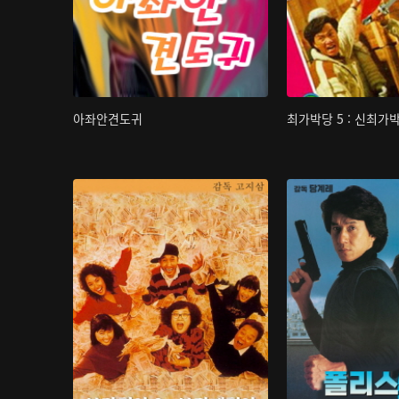
아좌안견도귀
최가박당 5 : 신최가