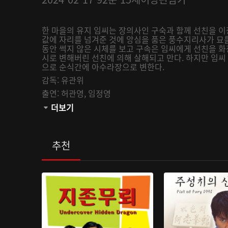
한 마을의 유지 임씨는 장의사인 구숙과 함께 선친을 이장
값에 자리를 넘겨준 것에 앙심을 품은 풍수지리사가 묘를
동안 썩지 않은 시체를 보고 구속은 임씨에게 선친을 
시로 변해버린 선친에 의해 살해되고 만다. 하지만 임씨 
으로 순식간에 아수라장으로 변한다.
감독:
유관위
출연:
허관영,
임정영
관람등급:
더보기
추천