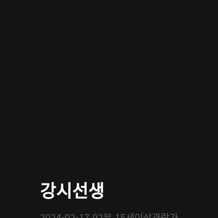
강시선생
2024-02-17
92분
15세이상관람가