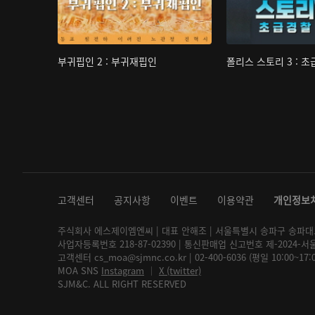
부귀핍인 2 : 부귀재핍인
폴리스 스토리 3 : 
고객센터
공지사항
이벤트
이용약관
개인정보
주식회사 에스제이엠엔씨 | 대표 안해조 | 서울특별시 송파구 송파대로 2
사업자등록번호 218-87-02390 | 통신판매업 신고번호 제-2024-서
고객센터 cs_moa@sjmnc.co.kr | 02-400-6036 (평일 10:00~17
MOA SNS
Instagram
│
X (twitter)
SJM&C. ALL RIGHT RESERVED