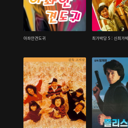
아좌안견도귀
최가박당 5 : 신최가