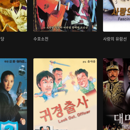
박당
수호소전
사랑의 유람선