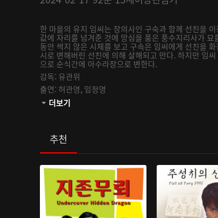
한 마을의 유지 임씨는 장의사인 구숙과 함께 선친을 이장
값에 자리를 넘겨준 것에 앙심을 품은 풍수지리사가 묘를
동안 썩지 않은 시체를 보고 구속은 임씨에게 선친을 
시로 변해버린 선친에 의해 살해되고 만다. 하지만 임씨 
으로 순식간에 아수라장으로 변한다.
감독:
유관위
출연:
허관영,
임정영
관람등급:
더보기
추천