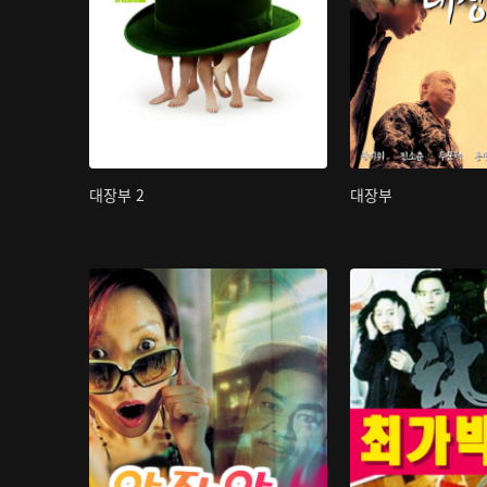
대장부 2
대장부