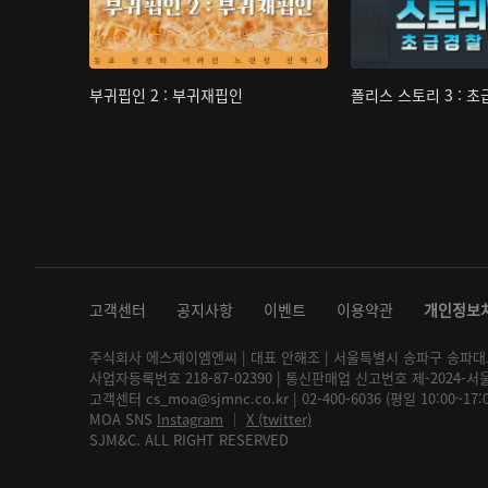
부귀핍인 2 : 부귀재핍인
폴리스 스토리 3 : 
고객센터
공지사항
이벤트
이용약관
개인정보
주식회사 에스제이엠엔씨 | 대표 안해조 | 서울특별시 송파구 송파대로 2
사업자등록번호 218-87-02390 | 통신판매업 신고번호 제-2024-서
고객센터 cs_moa@sjmnc.co.kr | 02-400-6036 (평일 10:00~17
MOA SNS
Instagram
│
X (twitter)
SJM&C. ALL RIGHT RESERVED