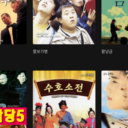
팔보기병
팔냥금