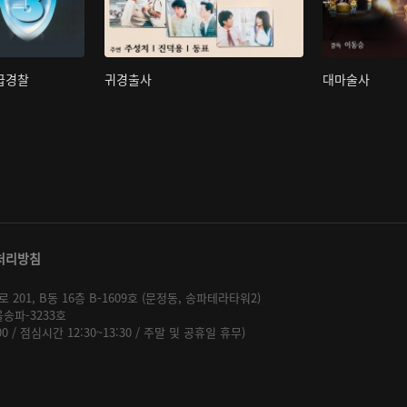
초급경찰
귀경출사
대마술사
처리방침
01, B동 16층 B-1609호 (문정동, 송파테라타워2)
울송파-3233호
:00 / 점심시간 12:30~13:30 / 주말 및 공휴일 휴무)