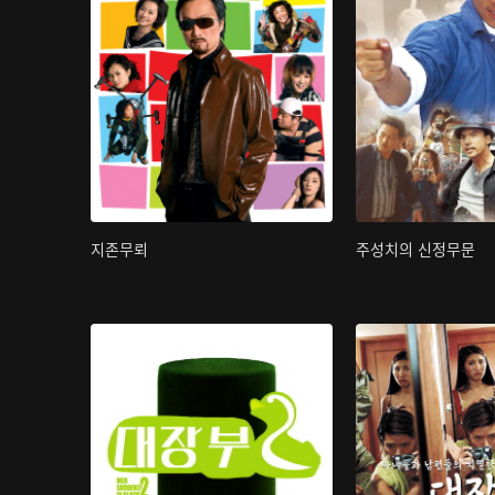
지존무뢰
주성치의 신정무문