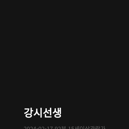
강시선생
2024-02-17
92분
15세이상관람가