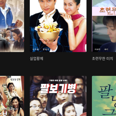
실업황제
초련무한 터치