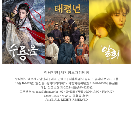
이용약관
|
개인정보처리방침
주식회사 에스제이엠엔씨 | 대표 안해조 | 서울특별시 송파구 송파대로 201, B동
16층 B-1609호 (문정동, 송파테라타워2) 사업자등록번호 218-87-02390 | 통신판
매업 신고번호 제-2024-서울송파-3233호
고객센터 cs_moa@sjmnc.co.kr | 02-400-6036 (평일 10:00~17:00 / 점심시간
12:30~13:30 / 주말 및 공휴일 휴무)
AsiaN. ALL RIGHTS RESERVED