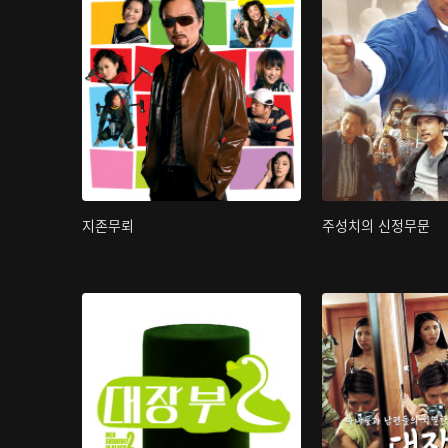
지존무뢰
주성치의 신정무문