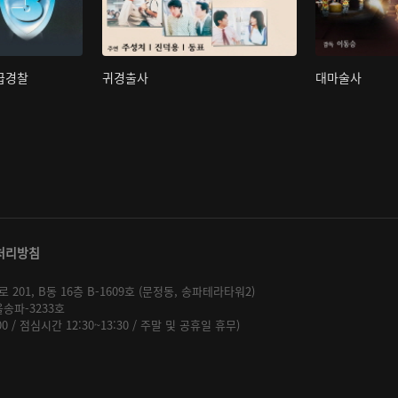
초급경찰
귀경출사
대마술사
처리방침
01, B동 16층 B-1609호 (문정동, 송파테라타워2)
울송파-3233호
:00 / 점심시간 12:30~13:30 / 주말 및 공휴일 휴무)