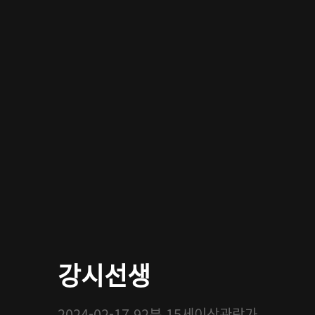
강시선생
2024-02-17
92분
15세이상관람가