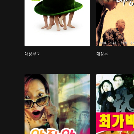
대장부 2
대장부