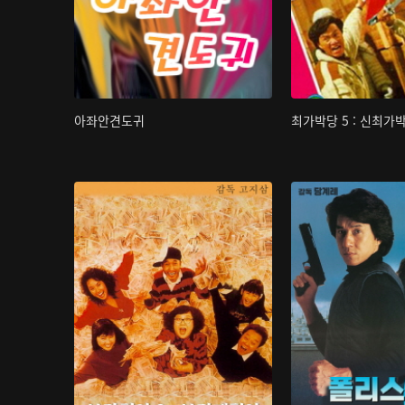
아좌안견도귀
최가박당 5 : 신최가