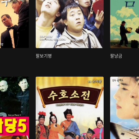
팔보기병
팔냥금