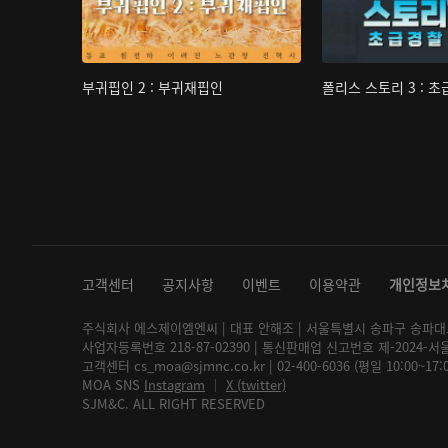
부귀핍인 2 : 부귀재핍인
폴리스 스토리 3 : 
고객센터
공지사항
이벤트
이용약관
개인정보
주식회사 에스제이엠엔씨 | 대표 안해조 | 서울특별시 송파구 송파대로 2
사업자등록번호 218-87-02390 | 통신판매업 신고번호 제-2024-서
고객센터 cs_moa@sjmnc.co.kr | 02-400-6036 (평일 10:00~17
MOA SNS
Instagram
│
X (twitter)
SJM&C. ALL RIGHT RESERVED