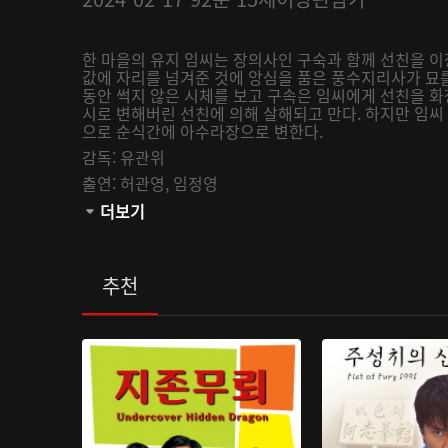
한 마을의 유지 임씨는 장의사인 구숙과 함께 선친을 이장
값에 자리를 넘겨준 것에 앙심을 품은 풍수지리사가 묘를
동안 썩지 않은 시체를 보고 구속은 임씨에게 선친을 
시로 변해버린 선친에 의해 살해되고 만다. 하지만 임씨 
으로 순식간에 아수라장으로 변한다.
감독:
유관위
출연:
허관영,
임정영
관람등급:
더보기
추천