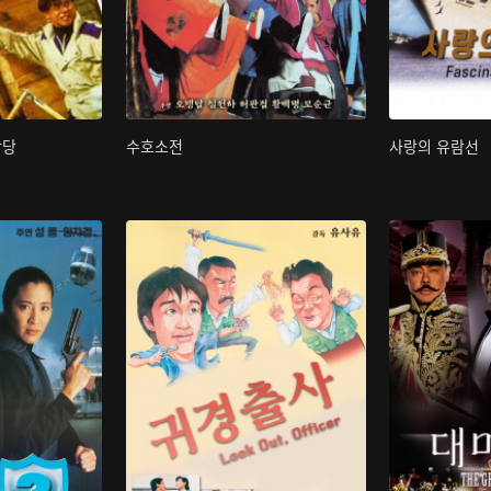
박당
수호소전
사랑의 유람선