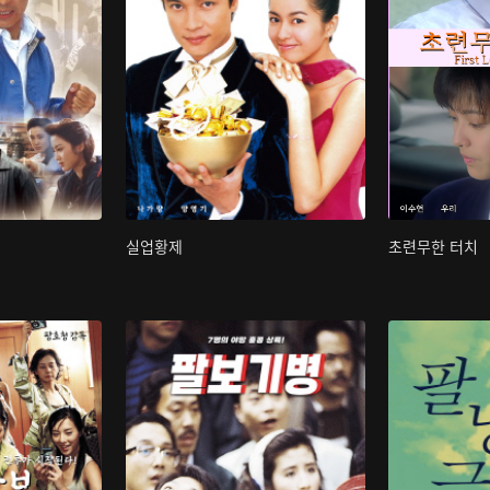
실업황제
초련무한 터치