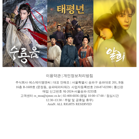
이용약관
|
개인정보처리방침
주식회사 에스제이엠엔씨 | 대표 안해조 | 서울특별시 송파구 송파대로 201, B동
16층 B-1609호 (문정동, 송파테라타워2) 사업자등록번호 218-87-02390 | 통신판
매업 신고번호 제-2024-서울송파-3233호
고객센터 cs_moa@sjmnc.co.kr | 02-400-6036 (평일 10:00~17:00 / 점심시간
12:30~13:30 / 주말 및 공휴일 휴무)
AsiaN. ALL RIGHTS RESERVED