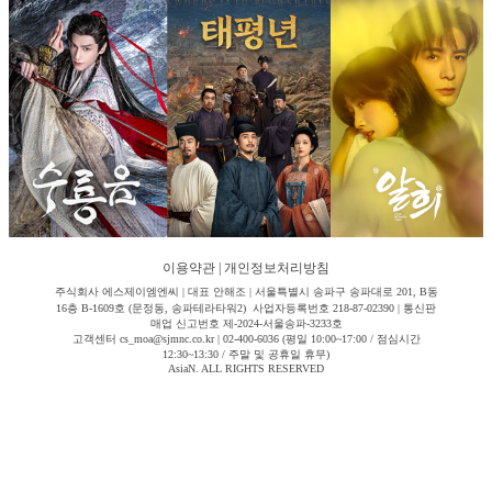
이용약관
|
개인정보처리방침
주식회사 에스제이엠엔씨 | 대표 안해조 | 서울특별시 송파구 송파대로 201, B동
16층 B-1609호 (문정동, 송파테라타워2) 사업자등록번호 218-87-02390 | 통신판
매업 신고번호 제-2024-서울송파-3233호
고객센터 cs_moa@sjmnc.co.kr | 02-400-6036 (평일 10:00~17:00 / 점심시간
12:30~13:30 / 주말 및 공휴일 휴무)
AsiaN. ALL RIGHTS RESERVED