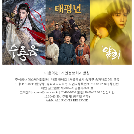
이용약관
|
개인정보처리방침
주식회사 에스제이엠엔씨 | 대표 안해조 | 서울특별시 송파구 송파대로 201, B동
16층 B-1609호 (문정동, 송파테라타워2) 사업자등록번호 218-87-02390 | 통신판
매업 신고번호 제-2024-서울송파-3233호
고객센터 cs_moa@sjmnc.co.kr | 02-400-6036 (평일 10:00~17:00 / 점심시간
12:30~13:30 / 주말 및 공휴일 휴무)
AsiaN. ALL RIGHTS RESERVED