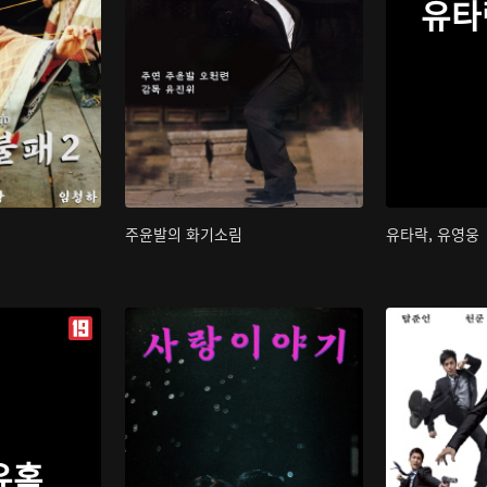
유타
주윤발의 화기소림
유타락, 유영웅
유혹