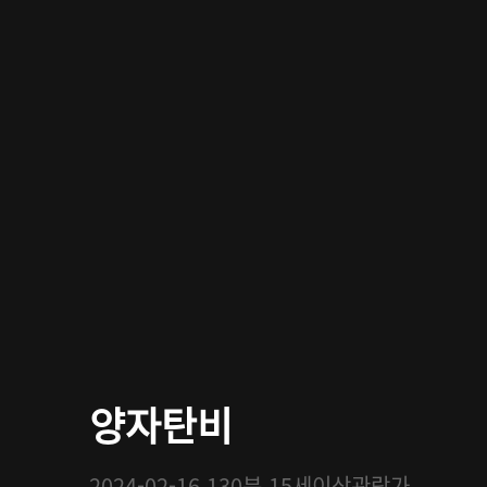
양자탄비
2024-02-16
130분
15세이상관람가