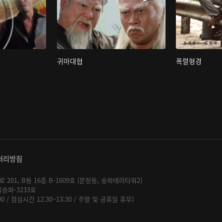
귀마대협
폭렬형경
처리방침
01, B동 16층 B-1609호 (문정동, 송파테라타워2)
울송파-3233호
:00 / 점심시간 12:30~13:30 / 주말 및 공휴일 휴무)