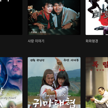
사랑 이야기
화화형경