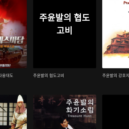
주윤발의 협도
고비
 자웅대도
주윤발의 협도고비
주윤발의 강호