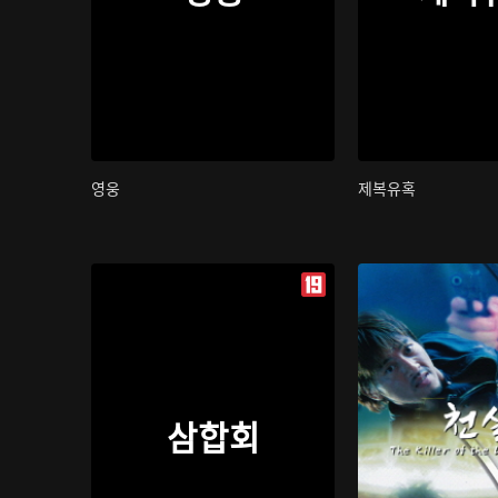
영웅
제복유혹
삼합회