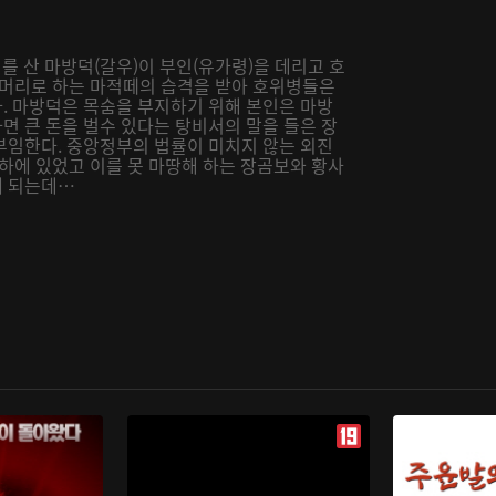
리를 산 마방덕(갈우)이 부인(유가령)을 데리고 호
두머리로 하는 마적떼의 습격을 받아 호위병들은
. 마방덕은 목숨을 부지하기 위해 본인은 마방
면 큰 돈을 벌수 있다는 탕비서의 말을 들은 장
부임한다. 중앙정부의 법률이 미치지 않는 외진
하에 있었고 이를 못 마땅해 하는 장곰보와 황사
게 되는데…