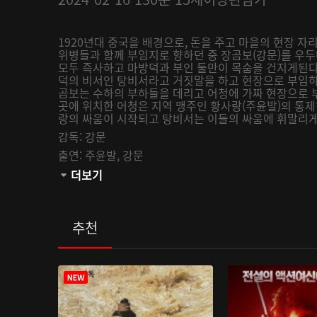
1920년대 중국을 배경으로, 돈을 주고 마을의 현장 자
위병들과 함께 부임지로 향하던 중 장곰보(강문)를 우
모두 즉사하고 마방덕과 부인 둘만이 목숨을 건지게된다
덕의 비서인 탕비서라고 거짓말을 하고 현장으로 부임하
곰보는 수하의 부하들을 데리고 어청에 가짜 현장으로 
곳에 위치한 어청은 지역 맹주인 황사랑(주윤발)의 통제
랑의 싸움이 시작되고 탕비서는 이들의 싸움에 휘말리
감독:
강문
출연:
주윤발,
강문
관람등급:
더보기
추천