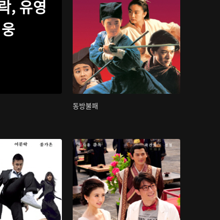
락, 유영
웅
동방불패