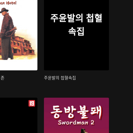
주윤발의 첩혈
속집
지존
주윤발의 첩혈속집