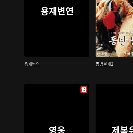
용재변연
용재변연
동방불패2
영웅
제복