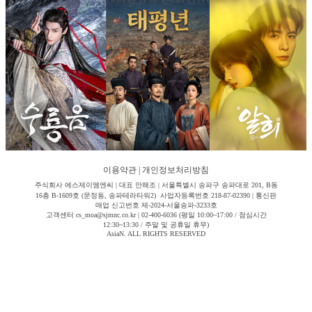
이용약관
|
개인정보처리방침
주식회사 에스제이엠엔씨 | 대표 안해조 | 서울특별시 송파구 송파대로 201, B동
16층 B-1609호 (문정동, 송파테라타워2) 사업자등록번호 218-87-02390 | 통신판
매업 신고번호 제-2024-서울송파-3233호
고객센터 cs_moa@sjmnc.co.kr | 02-400-6036 (평일 10:00~17:00 / 점심시간
12:30~13:30 / 주말 및 공휴일 휴무)
AsiaN. ALL RIGHTS RESERVED