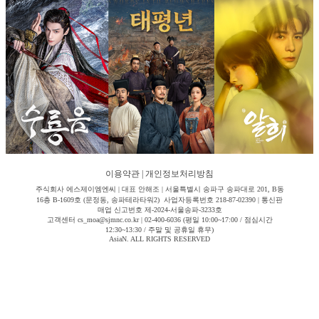
이용약관
|
개인정보처리방침
주식회사 에스제이엠엔씨 | 대표 안해조 | 서울특별시 송파구 송파대로 201, B동
16층 B-1609호 (문정동, 송파테라타워2) 사업자등록번호 218-87-02390 | 통신판
매업 신고번호 제-2024-서울송파-3233호
고객센터 cs_moa@sjmnc.co.kr | 02-400-6036 (평일 10:00~17:00 / 점심시간
12:30~13:30 / 주말 및 공휴일 휴무)
AsiaN. ALL RIGHTS RESERVED