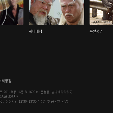
귀마대협
폭렬형경
처리방침
01, B동 16층 B-1609호 (문정동, 송파테라타워2)
울송파-3233호
:00 / 점심시간 12:30~13:30 / 주말 및 공휴일 휴무)