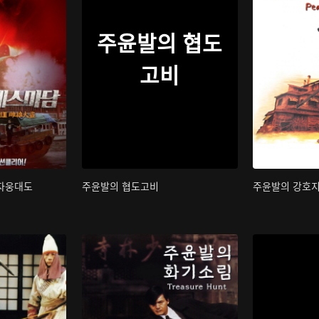
주윤발의 협도
고비
 자웅대도
주윤발의 협도고비
주윤발의 강호