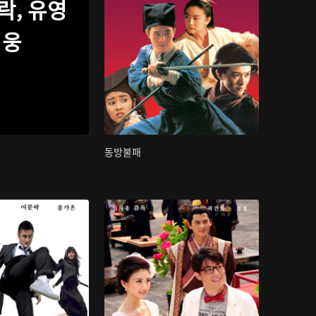
락, 유영
웅
동방불패