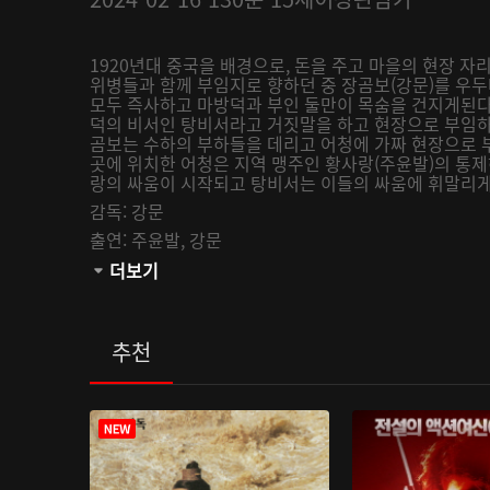
1920년대 중국을 배경으로, 돈을 주고 마을의 현장 자
위병들과 함께 부임지로 향하던 중 장곰보(강문)를 우
모두 즉사하고 마방덕과 부인 둘만이 목숨을 건지게된다
덕의 비서인 탕비서라고 거짓말을 하고 현장으로 부임하
곰보는 수하의 부하들을 데리고 어청에 가짜 현장으로 
곳에 위치한 어청은 지역 맹주인 황사랑(주윤발)의 통제
랑의 싸움이 시작되고 탕비서는 이들의 싸움에 휘말리
감독:
강문
출연:
주윤발,
강문
관람등급:
더보기
추천