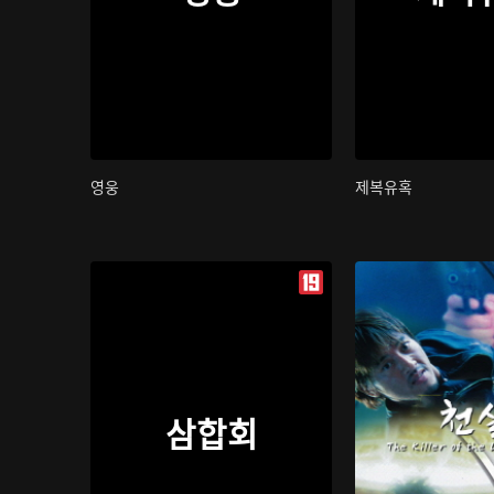
영웅
제복유혹
삼합회