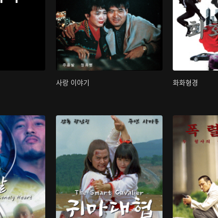
사랑 이야기
화화형경