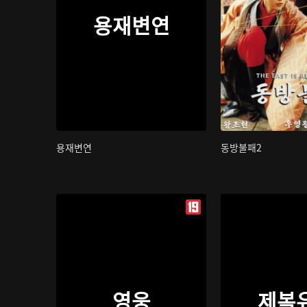
용재변연
용재변연
동방불패2
영웅
제복