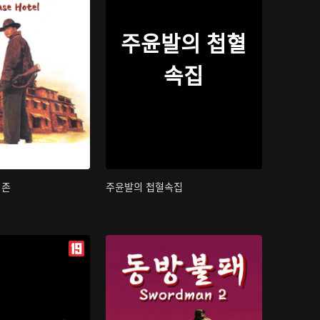
주윤발의 첩혈
속집
지존
주윤발의 첩혈속집