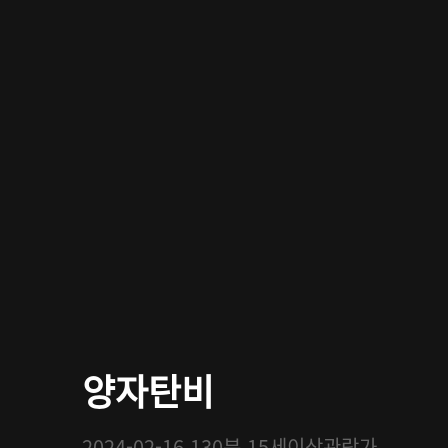
양자탄비
2024-02-16
130분
15세이상관람가