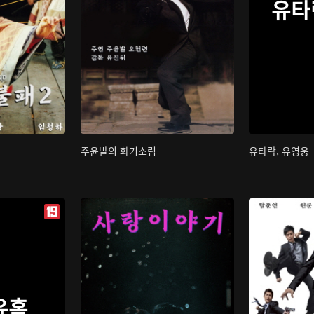
유타
주윤발의 화기소림
유타락, 유영웅
유혹