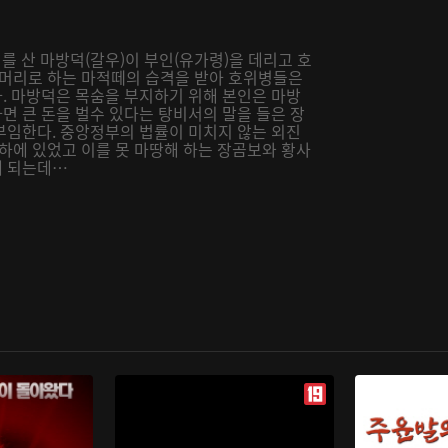
리를 산 마방덕(갈우)이 부인(유가령)을 데리고 호
두머리로 하는 마적떼의 습격을 받아 호위병들은
. 마방덕은 목숨을 부지하기 위해 본인은 마방
면 큰 돈을 벌수 있다는 탕비서의 말을 들은 장
부임한다. 중앙정부의 법률이 미치지 않는 외진
하에 있었고 이를 못 마땅해 하는 장곰보와 황사
게 되는데…