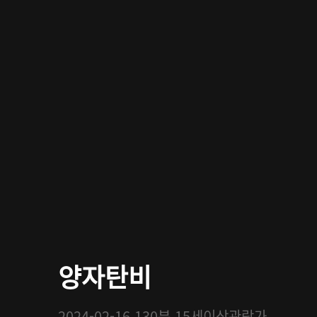
양자탄비
2024-02-16
130분
15세이상관람가