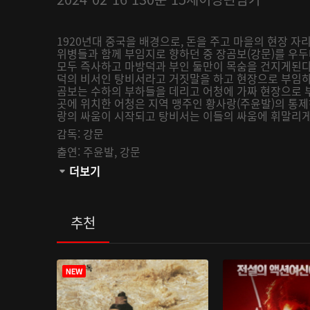
1920년대 중국을 배경으로, 돈을 주고 마을의 현장 자
위병들과 함께 부임지로 향하던 중 장곰보(강문)를 우
모두 즉사하고 마방덕과 부인 둘만이 목숨을 건지게된다
덕의 비서인 탕비서라고 거짓말을 하고 현장으로 부임하
곰보는 수하의 부하들을 데리고 어청에 가짜 현장으로 
곳에 위치한 어청은 지역 맹주인 황사랑(주윤발)의 통제
랑의 싸움이 시작되고 탕비서는 이들의 싸움에 휘말리
감독:
강문
출연:
주윤발,
강문
관람등급:
더보기
추천