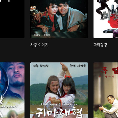
사랑 이야기
화화형경