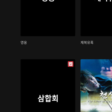
영웅
제복유혹
삼합회