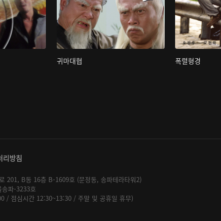
귀마대협
폭렬형경
처리방침
01, B동 16층 B-1609호 (문정동, 송파테라타워2)
울송파-3233호
:00 / 점심시간 12:30~13:30 / 주말 및 공휴일 휴무)