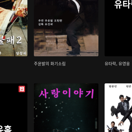
유타
주윤발의 화기소림
유타락, 유영웅
유혹