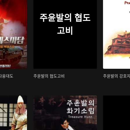
주윤발의 협도
고비
 자웅대도
주윤발의 협도고비
주윤발의 강호