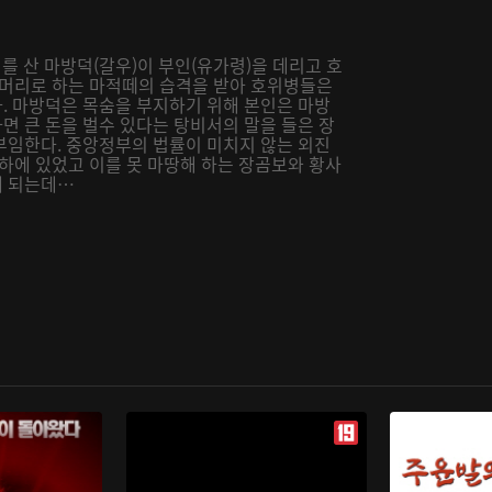
리를 산 마방덕(갈우)이 부인(유가령)을 데리고 호
두머리로 하는 마적떼의 습격을 받아 호위병들은
. 마방덕은 목숨을 부지하기 위해 본인은 마방
면 큰 돈을 벌수 있다는 탕비서의 말을 들은 장
부임한다. 중앙정부의 법률이 미치지 않는 외진
하에 있었고 이를 못 마땅해 하는 장곰보와 황사
게 되는데…