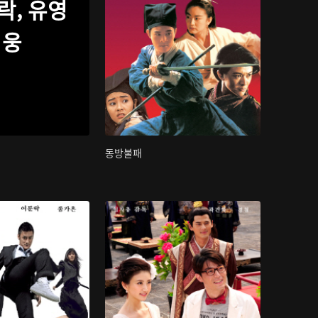
락, 유영
웅
동방불패