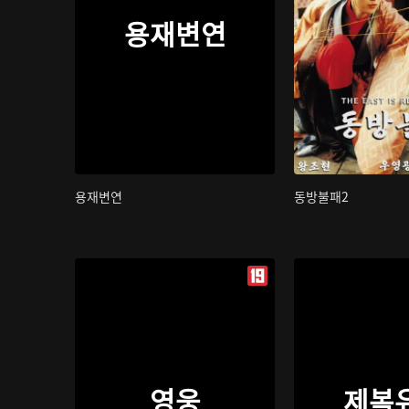
용재변연
용재변연
동방불패2
영웅
제복