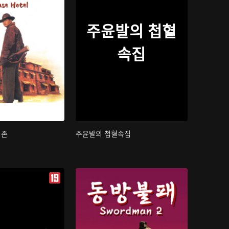
주윤발의 첩혈
속집
지존
주윤발의 첩혈속집