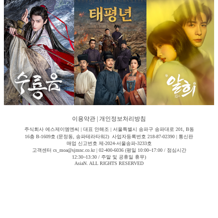
이용약관
|
개인정보처리방침
주식회사 에스제이엠엔씨 | 대표 안해조 | 서울특별시 송파구 송파대로 201, B동
16층 B-1609호 (문정동, 송파테라타워2) 사업자등록번호 218-87-02390 | 통신판
매업 신고번호 제-2024-서울송파-3233호
고객센터 cs_moa@sjmnc.co.kr | 02-400-6036 (평일 10:00~17:00 / 점심시간
12:30~13:30 / 주말 및 공휴일 휴무)
AsiaN. ALL RIGHTS RESERVED