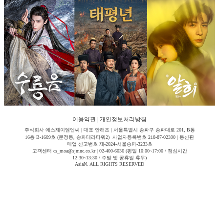
이용약관
|
개인정보처리방침
주식회사 에스제이엠엔씨 | 대표 안해조 | 서울특별시 송파구 송파대로 201, B동
16층 B-1609호 (문정동, 송파테라타워2) 사업자등록번호 218-87-02390 | 통신판
매업 신고번호 제-2024-서울송파-3233호
고객센터 cs_moa@sjmnc.co.kr | 02-400-6036 (평일 10:00~17:00 / 점심시간
12:30~13:30 / 주말 및 공휴일 휴무)
AsiaN. ALL RIGHTS RESERVED