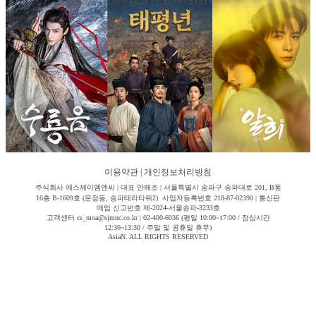
이용약관
|
개인정보처리방침
주식회사 에스제이엠엔씨 | 대표 안해조 | 서울특별시 송파구 송파대로 201, B동
16층 B-1609호 (문정동, 송파테라타워2) 사업자등록번호 218-87-02390 | 통신판
매업 신고번호 제-2024-서울송파-3233호
고객센터 cs_moa@sjmnc.co.kr | 02-400-6036 (평일 10:00~17:00 / 점심시간
12:30~13:30 / 주말 및 공휴일 휴무)
AsiaN. ALL RIGHTS RESERVED