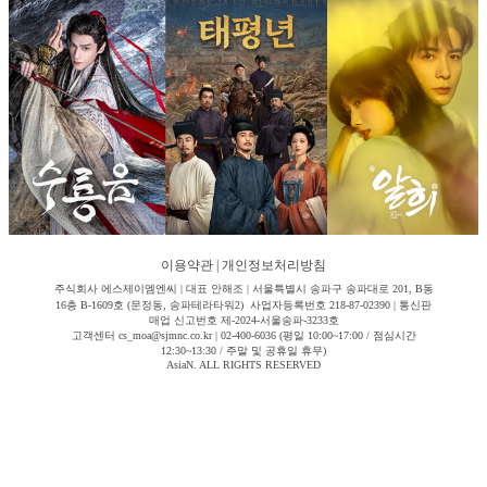
이용약관
|
개인정보처리방침
주식회사 에스제이엠엔씨 | 대표 안해조 | 서울특별시 송파구 송파대로 201, B동
16층 B-1609호 (문정동, 송파테라타워2) 사업자등록번호 218-87-02390 | 통신판
매업 신고번호 제-2024-서울송파-3233호
고객센터 cs_moa@sjmnc.co.kr | 02-400-6036 (평일 10:00~17:00 / 점심시간
12:30~13:30 / 주말 및 공휴일 휴무)
AsiaN. ALL RIGHTS RESERVED