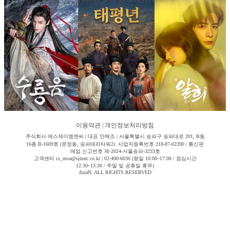
이용약관
|
개인정보처리방침
주식회사 에스제이엠엔씨 | 대표 안해조 | 서울특별시 송파구 송파대로 201, B동
16층 B-1609호 (문정동, 송파테라타워2) 사업자등록번호 218-87-02390 | 통신판
매업 신고번호 제-2024-서울송파-3233호
고객센터 cs_moa@sjmnc.co.kr | 02-400-6036 (평일 10:00~17:00 / 점심시간
12:30~13:30 / 주말 및 공휴일 휴무)
AsiaN. ALL RIGHTS RESERVED