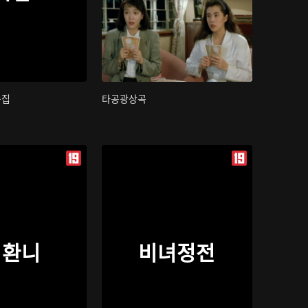
속집
타공광상곡
희환니
비녀정전