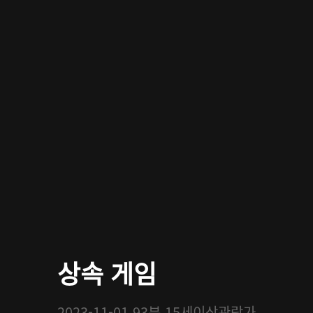
상속 게임
2023-11-01
93분
15세이상관람가