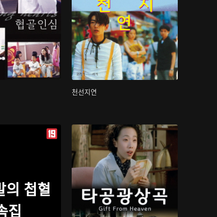
천선지연
발의 첩혈
속집