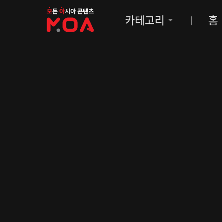
MOA
카테고리
홈