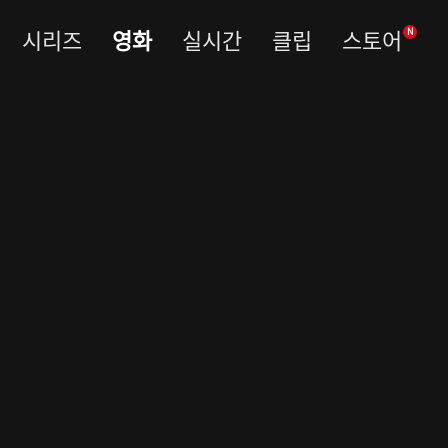
시리즈
영화
실시간
클립
스토어
N