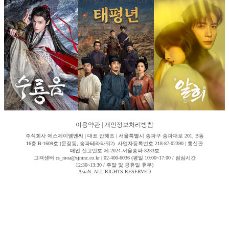
이용약관
|
개인정보처리방침
주식회사 에스제이엠엔씨 | 대표 안해조 | 서울특별시 송파구 송파대로 201, B동
16층 B-1609호 (문정동, 송파테라타워2) 사업자등록번호 218-87-02390 | 통신판
매업 신고번호 제-2024-서울송파-3233호
고객센터 cs_moa@sjmnc.co.kr | 02-400-6036 (평일 10:00~17:00 / 점심시간
12:30~13:30 / 주말 및 공휴일 휴무)
AsiaN. ALL RIGHTS RESERVED