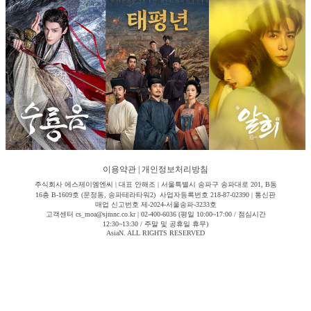
이용약관
|
개인정보처리방침
주식회사 에스제이엠엔씨 | 대표 안해조 | 서울특별시 송파구 송파대로 201, B동
16층 B-1609호 (문정동, 송파테라타워2) 사업자등록번호 218-87-02390 | 통신판
매업 신고번호 제-2024-서울송파-3233호
고객센터 cs_moa@sjmnc.co.kr | 02-400-6036 (평일 10:00~17:00 / 점심시간
12:30~13:30 / 주말 및 공휴일 휴무)
AsiaN. ALL RIGHTS RESERVED