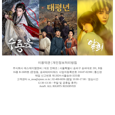
이용약관
|
개인정보처리방침
주식회사 에스제이엠엔씨 | 대표 안해조 | 서울특별시 송파구 송파대로 201, B동
16층 B-1609호 (문정동, 송파테라타워2) 사업자등록번호 218-87-02390 | 통신판
매업 신고번호 제-2024-서울송파-3233호
고객센터 cs_moa@sjmnc.co.kr | 02-400-6036 (평일 10:00~17:00 / 점심시간
12:30~13:30 / 주말 및 공휴일 휴무)
AsiaN. ALL RIGHTS RESERVED