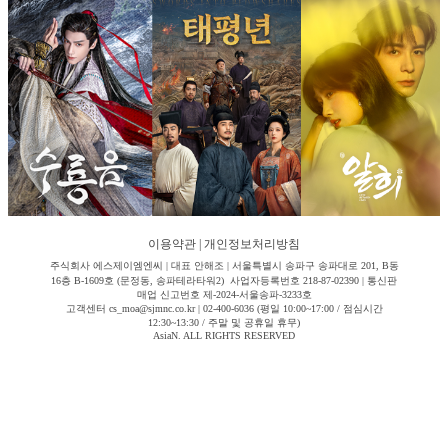
이용약관
|
개인정보처리방침
주식회사 에스제이엠엔씨 | 대표 안해조 | 서울특별시 송파구 송파대로 201, B동
16층 B-1609호 (문정동, 송파테라타워2) 사업자등록번호 218-87-02390 | 통신판
매업 신고번호 제-2024-서울송파-3233호
고객센터 cs_moa@sjmnc.co.kr | 02-400-6036 (평일 10:00~17:00 / 점심시간
12:30~13:30 / 주말 및 공휴일 휴무)
AsiaN. ALL RIGHTS RESERVED