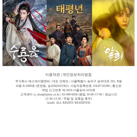
이용약관
|
개인정보처리방침
주식회사 에스제이엠엔씨 | 대표 안해조 | 서울특별시 송파구 송파대로 201, B동
16층 B-1609호 (문정동, 송파테라타워2) 사업자등록번호 218-87-02390 | 통신판
매업 신고번호 제-2024-서울송파-3233호
고객센터 cs_moa@sjmnc.co.kr | 02-400-6036 (평일 10:00~17:00 / 점심시간
12:30~13:30 / 주말 및 공휴일 휴무)
AsiaN. ALL RIGHTS RESERVED